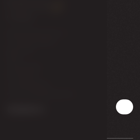
Contact
Národní dům provozní, s.r.o.
T. G. Masaryka 1088/24
Karlovy Vary
360 01
Czech Republic
IČ - 03472221
T:
+420 353 408 100
E:
reservation@ghambassador.cz