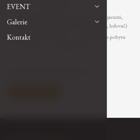
EVENT
Hydrojet - suchá masážní vana
volný vstup do wellness centra (krytý bazén, jacuzzi,
Galerie
finská sauna, turecká parní sauna, sanarium, ledovač)
Kontakt
župan a pantofle k dispozici na pokoji během pobytu
bezplatné internetové připojení Wi-Fi
CENA OD 2 760,- KČ/OSOBA/NOC
Rezervovat nyní