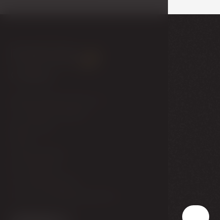
Contact
Národní dům provozní, s.r.o.
T. G. Masaryka 1088/24
Karlovy Vary
360 01
Czech Republic
IČ - 03472221
T:
+420 353 408 100
E:
reservation@ghambassador.cz