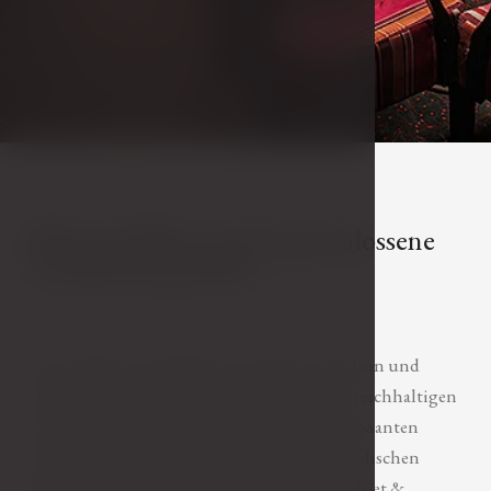
Während Bällen und für geschlossene
Gesellschaft geöffnet
Die berühmteste Nachtbar mit langer Tradition und
unvergesslicher Atmosphäre lockt mit einer reichhaltigen
Auswahl an alkoholischen Getränken, interessanten
Cocktails, Champagner sowie in- und ausländischen
Weinen. Teil der KaKaDu Music Bar ist die Möet &