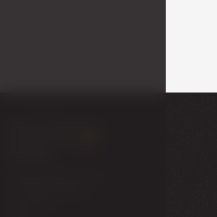
Galerie
Kontakt
Národní dům provozní, s.r.o.
T. G. Masaryka 1088/24
Karlovy Vary
360 01