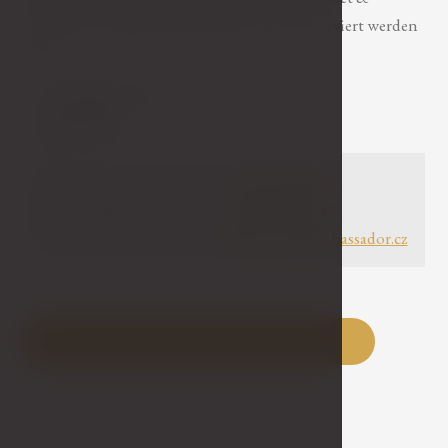
Chandon Lounge, die für private Feiern reserviert werden
kann.
Vorübergehend
geschlossen
+420 353 408 520
Reservierung
+420 778 726 312
zdarkova@ghambassador.cz
Buchen Sie für ein privates Unternehmen