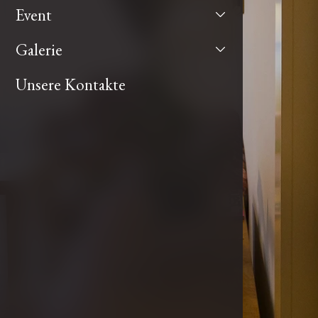
Event
Suite
Galerie
Unsere Kontakte